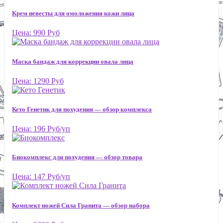
Крем невесты для омоложения кожи лица
Цена: 990 Руб
Маска бандаж для коррекции овала лица
Цена: 1290 Руб
Кето Генетик для похудения — обзор комплекса
Цена: 196 Руб/уп
Биокомплекс для похудения — обзор товара
Цена: 147 Руб/уп
Комплект ножей Сила Гранита — обзор набора