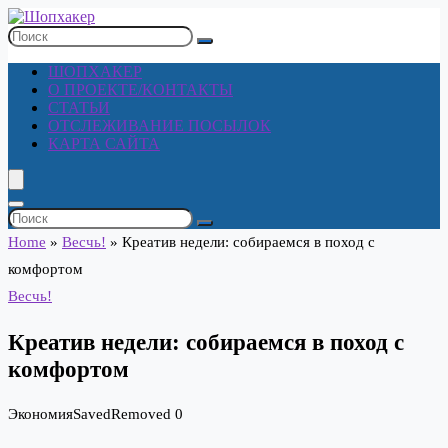
ШОПХАКЕР
О ПРОЕКТЕ/КОНТАКТЫ
СТАТЬИ
ОТСЛЕЖИВАНИЕ ПОСЫЛОК
КАРТА САЙТА
Home
»
Весчь!
»
Креатив недели: собираемся в поход с
комфортом
Весчь!
Креатив недели: собираемся в поход с
комфортом
Экономия
Saved
Removed
0