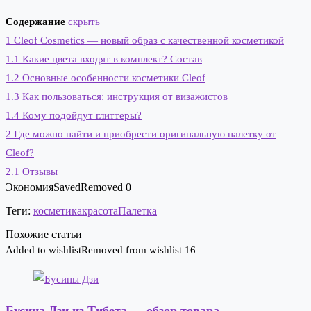
Содержание
скрыть
1
Cleof Cosmetics — новый образ с качественной косметикой
1.1
Какие цвета входят в комплект? Состав
1.2
Основные особенности косметики Cleof
1.3
Как пользоваться: инструкция от визажистов
1.4
Кому подойдут глиттеры?
2
Где можно найти и приобрести оригинальную палетку от
Cleof?
2.1
Отзывы
Экономия
Saved
Removed
0
Теги:
косметика
красота
Палетка
Похожие статьи
Added to wishlist
Removed from wishlist
16
Бусина Дзи из Тибета — обзор товара